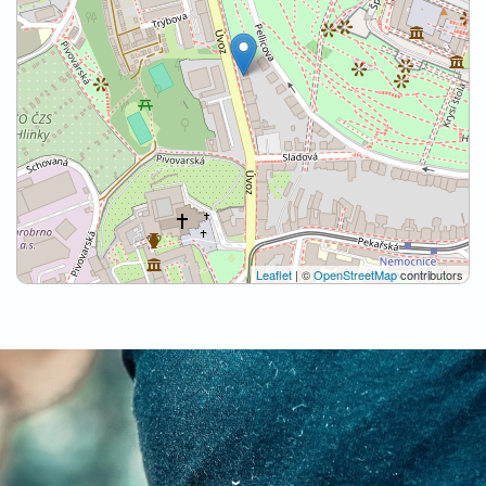
Leaflet
| ©
OpenStreetMap
contributors