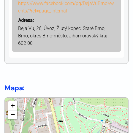
https://www.facebook.com/pg/DejaVuBrno/ev
ents/?ref=page_internal
Adresa:
Deja Vu, 26, Úvoz, Žlutý kopec, Staré Brno,
Brno, okres Brno-město, Jihomoravský kraj,
602 00
Mapa:
+
−