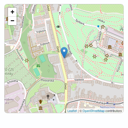
+
−
Leaflet
| ©
OpenStreetMap
contributors